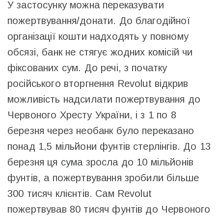
У застосунку можна переказувати
пожертвування/донати. До благодійної
організації кошти надходять у повному
обсязі, банк не стягує жодних комісій чи
фіксованих сум. До речі, з початку
російського вторгнення Revolut відкрив
можливість надсилати пожертвування до
Червоного Хресту України, і з 1 по 8
березня через необанк було переказано
понад 1,5 мільйони фунтів стерлінгів. До 13
березня ця сума зросла до 10 мільйонів
фунтів, а пожертвування зробили більше
300 тисяч клієнтів. Сам Revolut
пожертвував 80 тисяч фунтів до Червоного